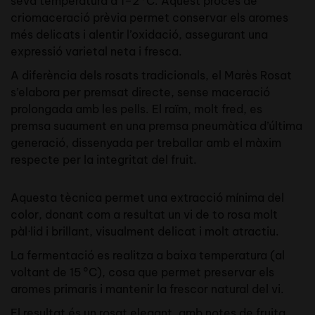
seva temperatura a 1–2 °C. Aquest procés de
criomaceració prèvia permet conservar els aromes
més delicats i alentir l’oxidació, assegurant una
expressió varietal neta i fresca.
A diferència dels rosats tradicionals, el Marès Rosat
s’elabora per premsat directe, sense maceració
prolongada amb les pells. El raïm, molt fred, es
premsa suaument en una premsa pneumàtica d’última
generació, dissenyada per treballar amb el màxim
respecte per la integritat del fruit.
Aquesta tècnica permet una extracció mínima del
color, donant com a resultat un vi de to rosa molt
pàl·lid i brillant, visualment delicat i molt atractiu.
La fermentació es realitza a baixa temperatura (al
voltant de 15 °C), cosa que permet preservar els
aromes primaris i mantenir la frescor natural del vi.
El resultat és un rosat elegant, amb notes de fruita