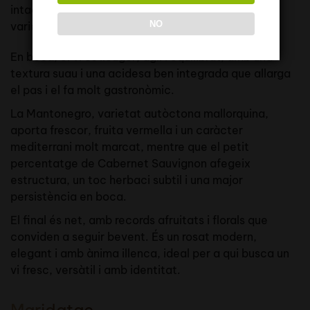
intactes els aromes primaris, oferint un nas net,
NO
varietal i molt refrescant.
En boca, el vi és lleuger, àgil i equilibrat, amb una
textura suau i una acidesa ben integrada que allarga
el pas i el fa molt gastronòmic.
La Mantonegro, varietat autòctona mallorquina,
aporta frescor, fruita vermella i un caràcter
mediterrani molt marcat, mentre que el petit
percentatge de Cabernet Sauvignon afegeix
estructura, un toc herbaci subtil i una major
persistència en boca.
El final és net, amb records afruitats i florals que
conviden a seguir bevent. És un rosat modern,
elegant i amb ànima illenca, ideal per a qui busca un
vi fresc, versàtil i amb identitat.