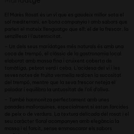
Maridatge
El Marès Rosat és un vi que es gaudeix millor sota el
sol mediterrani, en bona companyia i amb sabors que
parlen el mateix llenguatge que ell: el de la frescor, la
senzillesa i l’autenticitat.
– Un dels seus maridatges més naturals és amb una
coca de trempó, el clàssic de la gastronomia local
elaborat amb massa fina i cruixent coberta de
tomàtiga, pebrot verd i ceba. L’acidesa del vi i les
seves notes de fruita vermella realcen la sucositat
del trempó, mentre que la seva frescor neteja el
paladar i equilibra la untuositat de l’oli d’oliva.
– També harmonitza perfectament amb unes
panades mallorquines, especialment si estan farcides
de peix o de verdura. La textura delicada del rosat i el
seu caràcter floral acompanyen amb elegància la
massa i el farcit, sense emmascarar els sabors