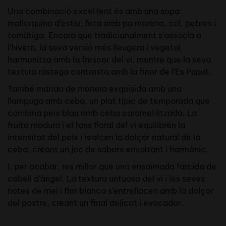
Una combinació excel·lent és amb una sopa
mallorquina d’estiu, feta amb pa moreno, col, pebres i
tomàtiga. Encara que tradicionalment s’associa a
l’hivern, la seva versió més lleugera i vegetal
harmonitza amb la frescor del vi, mentre que la seva
textura rústega contrasta amb la finor de l’Es Puput.
També marida de manera exquisida amb una
llampuga amb ceba, un plat típic de temporada que
combina peix blau amb ceba caramel·litzada. La
fruita madura i el fons floral del vi equilibren la
intensitat del peix i realcen la dolçor natural de la
ceba, creant un joc de sabors envoltant i harmònic.
I, per acabar, res millor que una ensaïmada farcida de
cabell d’àngel. La textura untuosa del vi i les seves
notes de mel i flor blanca s’entrellacen amb la dolçor
del postre, creant un final delicat i evocador.