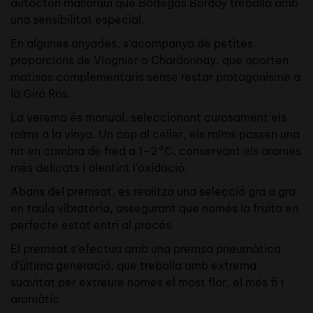
autòcton mallorquí que Bodegas Bordoy treballa amb
una sensibilitat especial.
En algunes anyades, s’acompanya de petites
proporcions de Viognier o Chardonnay, que aporten
matisos complementaris sense restar protagonisme a
la Giró Ros.
La verema és manual, seleccionant curosament els
raïms a la vinya. Un cop al celler, els raïms passen una
nit en cambra de fred a 1–2 °C, conservant els aromes
més delicats i alentint l’oxidació.
Abans del premsat, es realitza una selecció gra a gra
en taula vibratòria, assegurant que només la fruita en
perfecte estat entri al procés.
El premsat s’efectua amb una premsa pneumàtica
d’última generació, que treballa amb extrema
suavitat per extreure només el most flor, el més fi i
aromàtic.