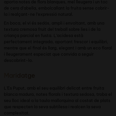
aporta notes de flors blanques, mel lleugera i un toc
de cera d’abella, embolcallant la fruita sense cobrir-
la i realçant-ne l’expressió natural.
En boca, el vi és sedós, ampli i envoltant, amb una
textura cremosa fruit del treball sobre lies i de la
criança parcial en fusta. L’acidesa està
perfectament integrada, aportant frescor i equilibri,
mentre que el final és llarg, elegant i amb un eco floral
i lleugerament especiat que convida a seguir
descobrint-lo.
Maridatge
L’Es Puput, amb el seu equilibri delicat entre fruita
blanca madura, notes florals i textura sedosa, troba el
seu lloc ideal a la taula mallorquina al costat de plats
que respecten la seva subtilesa i realcen la seva
complexitat.