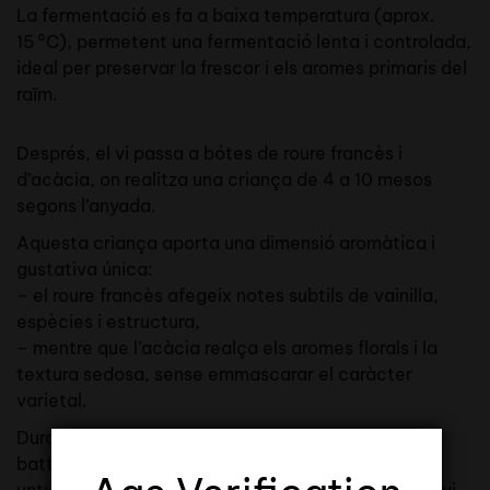
La fermentació es fa a baixa temperatura (aprox.
15 °C), permetent una fermentació lenta i controlada,
ideal per preservar la frescor i els aromes primaris del
raïm.
Després, el vi passa a bótes de roure francès i
d’acàcia, on realitza una criança de 4 a 10 mesos
segons l’anyada.
Aquesta criança aporta una dimensió aromàtica i
gustativa única:
– el roure francès afegeix notes subtils de vainilla,
espècies i estructura,
– mentre que l’acàcia realça els aromes florals i la
textura sedosa, sense emmascarar el caràcter
varietal.
Durant aquest període, es fa un treball regular de
battonage sobre lies fines, que aporta volum,