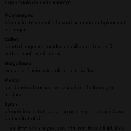
L’aportació de cada varietat
Mantonegro:
ofereix fruita vermella fresca i un caràcter típicament
mallorquí.
Callet:
aporta lleugeresa, acidesa equilibrada i un perfil
herbaci molt mediterrani.
Gorgollassa:
suma elegància, mineralitat i un toc floral.
Merlot:
arrodoneix el conjunt amb suavitat i fruita negra
madura.
Syrah:
afegeix intensitat, color i un punt especiat que dóna
profunditat al vi.
El resultat és un negre jove, afruitat, fresc i fluid, ideal