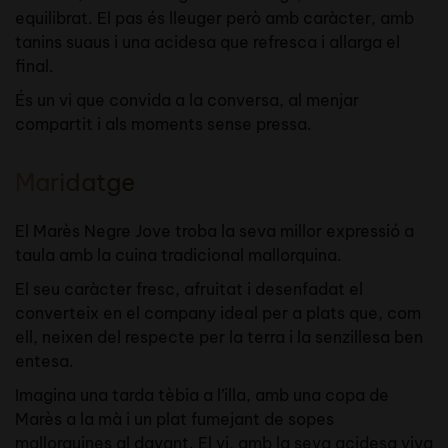
equilibrat. El pas és lleuger però amb caràcter, amb
tanins suaus i una acidesa que refresca i allarga el
final.
És un vi que convida a la conversa, al menjar
compartit i als moments sense pressa.
Maridatge
El Marès Negre Jove troba la seva millor expressió a
taula amb la cuina tradicional mallorquina.
El seu caràcter fresc, afruitat i desenfadat el
converteix en el company ideal per a plats que, com
ell, neixen del respecte per la terra i la senzillesa ben
entesa.
Imagina una tarda tèbia a l’illa, amb una copa de
Marès a la mà i un plat fumejant de sopes
mallorquines al davant. El vi, amb la seva acidesa viva