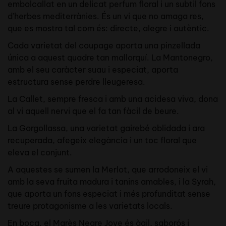
embolcallat en un delicat perfum floral i un subtil fons
d’herbes mediterrànies. És un vi que no amaga res,
que es mostra tal com és: directe, alegre i autèntic.
Cada varietat del coupage aporta una pinzellada
única a aquest quadre tan mallorquí. La Mantonegro,
amb el seu caràcter suau i especiat, aporta
estructura sense perdre lleugeresa.
La Callet, sempre fresca i amb una acidesa viva, dona
al vi aquell nervi que el fa tan fàcil de beure.
La Gorgollassa, una varietat gairebé oblidada i ara
recuperada, afegeix elegància i un toc floral que
eleva el conjunt.
A aquestes se sumen la Merlot, que arrodoneix el vi
amb la seva fruita madura i tanins amables, i la Syrah,
que aporta un fons especiat i més profunditat sense
treure protagonisme a les varietats locals.
En boca, el Marès Negre Jove és àgil, saborós i