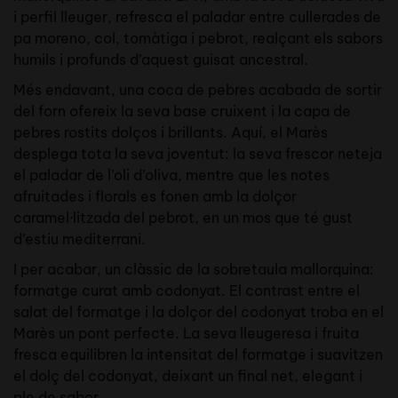
i perfil lleuger, refresca el paladar entre cullerades de
pa moreno, col, tomàtiga i pebrot, realçant els sabors
humils i profunds d’aquest guisat ancestral.
Més endavant, una coca de pebres acabada de sortir
del forn ofereix la seva base cruixent i la capa de
pebres rostits dolços i brillants. Aquí, el Marès
desplega tota la seva joventut: la seva frescor neteja
el paladar de l’oli d’oliva, mentre que les notes
afruitades i florals es fonen amb la dolçor
caramel·litzada del pebrot, en un mos que té gust
d’estiu mediterrani.
I per acabar, un clàssic de la sobretaula mallorquina:
formatge curat amb codonyat. El contrast entre el
salat del formatge i la dolçor del codonyat troba en el
Marès un pont perfecte. La seva lleugeresa i fruita
fresca equilibren la intensitat del formatge i suavitzen
el dolç del codonyat, deixant un final net, elegant i
ple de sabor.