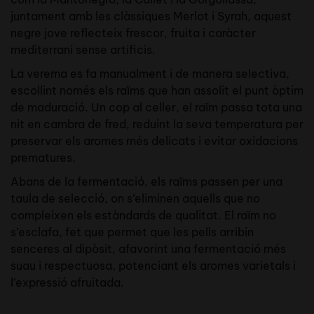
juntament amb les clàssiques Merlot i Syrah, aquest
negre jove reflecteix frescor, fruita i caràcter
mediterrani sense artificis.
La verema es fa manualment i de manera selectiva,
escollint només els raïms que han assolit el punt òptim
de maduració. Un cop al celler, el raïm passa tota una
nit en cambra de fred, reduint la seva temperatura per
preservar els aromes més delicats i evitar oxidacions
prematures.
Abans de la fermentació, els raïms passen per una
taula de selecció, on s’eliminen aquells que no
compleixen els estàndards de qualitat. El raïm no
s’esclafa, fet que permet que les pells arribin
senceres al dipòsit, afavorint una fermentació més
suau i respectuosa, potenciant els aromes varietals i
l’expressió afruitada.