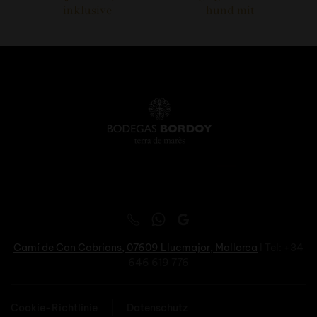
inklusive
hund mit
Camí de Can Cabrians, 07609
Llucmajor, Mallorca
I Tel: +34
646 619 776
Cookie-Richtlinie
Datenschutz