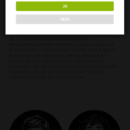
JA
STORNIERUNGSBEDINGUNGEN BIS 72 STUNDEN VOR
DER AKTIVITÄT: 100 % ERSTATTUNG. 24 BIS 72 STUNDEN
NEIN
VOR DER AKTIVITÄT: 50 % ERSTATTUNG. WENIGER ALS
24 STUNDEN VOR DER AKTIVITÄT: KEINE ERSTATTUNG.
SOLLTE DIE AKTIVITÄT AUFGRUND UNGÜNSTIGER
WETTERBEDINGUNGEN ODER ANDERER
UNVORHERSEHBARER UMSTÄNDE, DIE AUSSERHALB D
ER KONTROLLE DER VERANSTALTER LIEGEN, NICHT D
URCHGEFÜHRT WERDEN KÖNNEN, WIRD SIE AUF D
ENSELBEN TAG VERSCHOBEN, JEDOCH NICHT S
TORNIERT. BEI JEDER STORNIERUNGSANFRAGE WIRD V
OR DER RÜCKERSTATTUNG GEPRÜFT, OB EINE T
ERMINÄNDERUNG BEVORZUGT WIRD.