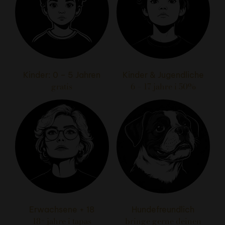
Kinder: 0 – 5 Jahren
Kinder & Jugendliche
gratis
6 – 17 jahre i 50%
Erwachsene + 18
Hundefreundlich
18+ jahre i tapas
bringe gerne deinen