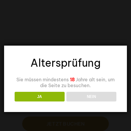
Altersprüfung
Sie müssen mindestens
18
Jahre alt sein, um
die Seite zu besuchen.
Weingutsbesichtigung
JA
NEIN
& Degustation
JETZT BUCHEN