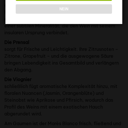
eine autochthone mallorquinische Rebsorte, bringt
NEIN
Eleganz und ein sehr charakteristisches Aromaprofil
ein, mit Anklängen an Fenchel, frische Mandel und
einer subtilen Mineralität, die den Wein mit seinem
insularen Ursprung verbindet.
Die Prensal
sorgt für Frische und Leichtigkeit. Ihre Zitrusnoten –
Zitrone, Grapefruit – und die ausgewogene Säure
bringen Lebendigkeit ins Gesamtbild und verlängern
den Abgang.
Die Viognier
schließlich fügt aromatische Komplexität hinzu, mit
floralen Nuancen (Jasmin, Orangenblüte) und
Steinobst wie Aprikose und Pfirsich, wodurch das
Profil des Weins mit einem exotischen Hauch
abgerundet wird.
Am Gaumen ist der Marès Blanco frisch, fließend und