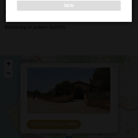
Önologie unseres Weinguts. Sie steht stets bereit, alle
NEIN
Fragen zu unserem Wein, zu den Verkäufen und zur
Produktion zu beantworten, und bietet fachkundige
Beratung in jedem Schritt.
+
×
−
RUTA EN GOOGLE MAPS