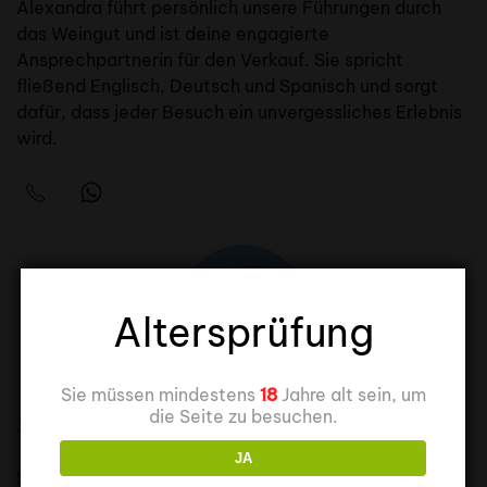
Alexandra führt persönlich unsere Führungen durch
das Weingut und ist deine engagierte
Ansprechpartnerin für den Verkauf. Sie spricht
fließend Englisch, Deutsch und Spanisch und sorgt
dafür, dass jeder Besuch ein unvergessliches Erlebnis
wird.
Altersprüfung
Sie müssen mindestens
18
Jahre alt sein, um
die Seite zu besuchen.
Silvia Lázaro
JA
Silvia ist verantwortlich für die Geschäftsführung und