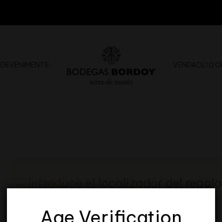
SDEVENIMENTS
VENDA
OLI D’O
Introduce el localizador del regal
Age Verification