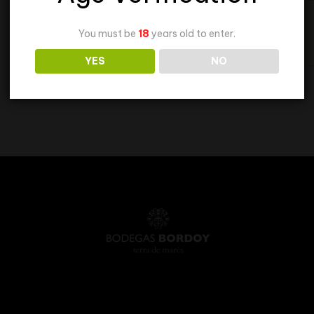
You must be
18
years old to enter.
YES
NO