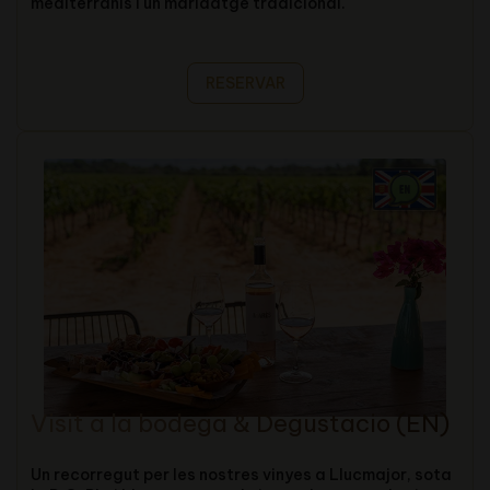
mediterranis i un maridatge tradicional.
RESERVAR
Visit a la bodega & Degustacio (EN)
Un recorregut per les nostres vinyes a Llucmajor, sota