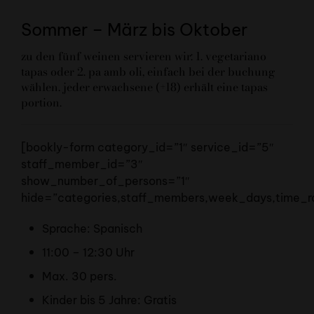
Sommer – März bis Oktober
zu den fünf weinen servieren wir: 1. vegetariano
tapas oder 2. pa amb oli, einfach bei der buchung
wählen. jeder erwachsene (+18) erhält eine tapas
portion.
[bookly-form category_id=”1″ service_id=”5″
staff_member_id=”3″
show_number_of_persons=”1″
hide=”categories,staff_members,week_days,time_r
Sprache: Spanisch
11:00 – 12:30 Uhr
Max. 30 pers.
Kinder bis 5 Jahre: Gratis