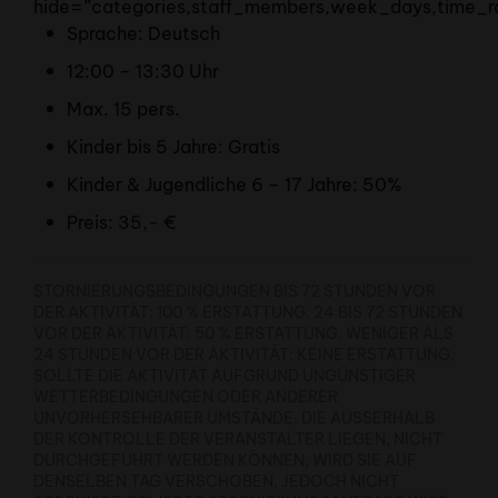
hide=”categories,staff_members,week_days,time_r
Sprache: Deutsch
12:00 – 13:30 Uhr
Max. 15 pers.
Kinder bis 5 Jahre: Gratis
Kinder & Jugendliche 6 – 17 Jahre: 50%
Preis: 35,- €
STORNIERUNGSBEDINGUNGEN BIS 72 STUNDEN VOR
DER AKTIVITÄT: 100 % ERSTATTUNG. 24 BIS 72 STUNDEN
VOR DER AKTIVITÄT: 50 % ERSTATTUNG. WENIGER ALS
24 STUNDEN VOR DER AKTIVITÄT: KEINE ERSTATTUNG.
SOLLTE DIE AKTIVITÄT AUFGRUND UNGÜNSTIGER
WETTERBEDINGUNGEN ODER ANDERER
UNVORHERSEHBARER UMSTÄNDE, DIE AUSSERHALB D
ER KONTROLLE DER VERANSTALTER LIEGEN, NICHT D
URCHGEFÜHRT WERDEN KÖNNEN, WIRD SIE AUF D
ENSELBEN TAG VERSCHOBEN, JEDOCH NICHT S