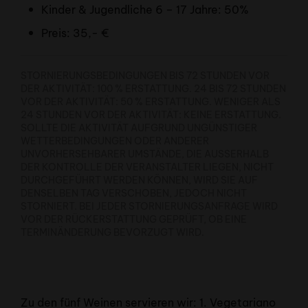
Kinder & Jugendliche 6 – 17 Jahre: 50%
Preis: 35,- €
STORNIERUNGSBEDINGUNGEN BIS 72 STUNDEN VOR
DER AKTIVITÄT: 100 % ERSTATTUNG. 24 BIS 72 STUNDEN
VOR DER AKTIVITÄT: 50 % ERSTATTUNG. WENIGER ALS
24 STUNDEN VOR DER AKTIVITÄT: KEINE ERSTATTUNG.
SOLLTE DIE AKTIVITÄT AUFGRUND UNGÜNSTIGER
WETTERBEDINGUNGEN ODER ANDERER
UNVORHERSEHBARER UMSTÄNDE, DIE AUSSERHALB D
ER KONTROLLE DER VERANSTALTER LIEGEN, NICHT D
URCHGEFÜHRT WERDEN KÖNNEN, WIRD SIE AUF D
ENSELBEN TAG VERSCHOBEN, JEDOCH NICHT S
TORNIERT. BEI JEDER STORNIERUNGSANFRAGE WIRD V
OR DER RÜCKERSTATTUNG GEPRÜFT, OB EINE T
ERMINÄNDERUNG BEVORZUGT WIRD.
Zu den fünf Weinen servieren wir: 1. Vegetariano