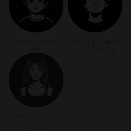
Kinder: 0 – 5 Jahren
Kinder & Jugendliche
gratis
6 – 17 jahre i 50%
Erwachsene + 18
Hundefreundlich
18+ jahre i tapas
bringe gerne deinen