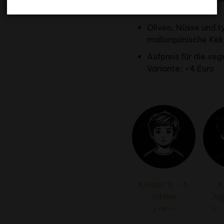
Käse
Oliven, Nüsse und t
mallorquinische Ke
Aufpreis für die ve
Variante: +4 Euro
Kinder: 0 – 5
K
Jahren
Ju
gratis
6 –