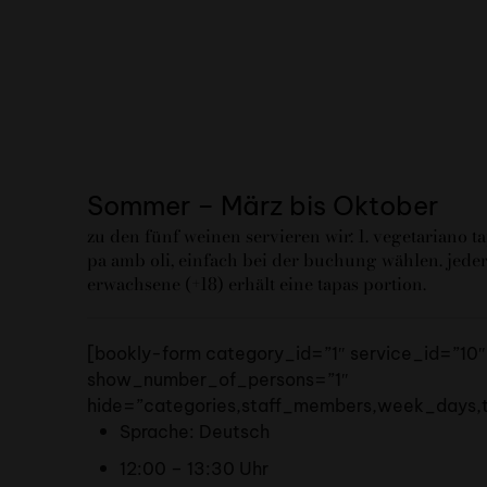
Sommer – März bis Oktober
zu den fünf weinen servieren wir: 1. vegetariano ta
pa amb oli, einfach bei der buchung wählen. jede
erwachsene (+18) erhält eine tapas portion.
[bookly-form category_id=”1″ service_id=”10
show_number_of_persons=”1″
hide=”categories,staff_members,week_days,
Sprache: Deutsch
12:00 – 13:30 Uhr