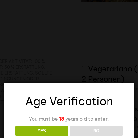
R AKTIVITÄT: 100 %
1. Vegetariano 
T: 50 % ERSTATTUNG.
NE ERSTATTUNG. SOLLTE
2 Personen)
EDINGUNGEN ODER
ERHALB DER KONTROLLE D
PERFEKT FÜR ALLE, DIE E
WERDEN KÖNNEN, WIRD S
UND LEICHT MÖGEN.
STORNIERT. BEI JEDER S
Age Verification
UNG GEPRÜFT, OB EINE T
Mallorquinisches Br
You must be
18
years old to enter.
Hummus, frisches 
und Obst der Saiso
YES
NO
(Optional) mallorqu