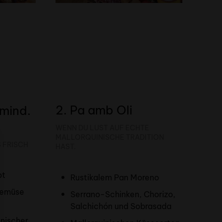
2. Pa amb Oli
(mind.
WENN DU LUST AUF ECHTE
MALLORQUINISCHE TRADITION
S FRISCH
HAST.
ot
Rustikalem Pan Moreno
Gemüse
Serrano-Schinken, Chorizo,
n
Salchichón und Sobrasada
inischer