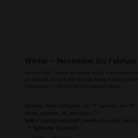
Winter – November bis Februar
zu den fünf weinen servieren wir: 1. vegetariano ta
pa amb oli, einfach bei der buchung wählen. jede
erwachsene (+18) erhält eine tapas portion.
[bookly-form category_id=”1″ service_id=”9″
show_number_of_persons=”1″
hide=”categories,staff_members,week_days,
Sprache: Spanisch