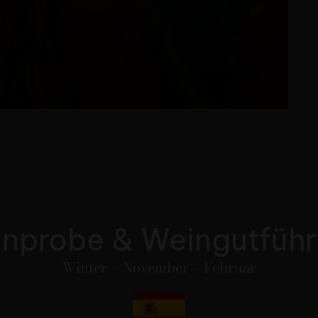
nprobe & Weingutfüh
Winter – November – Februar