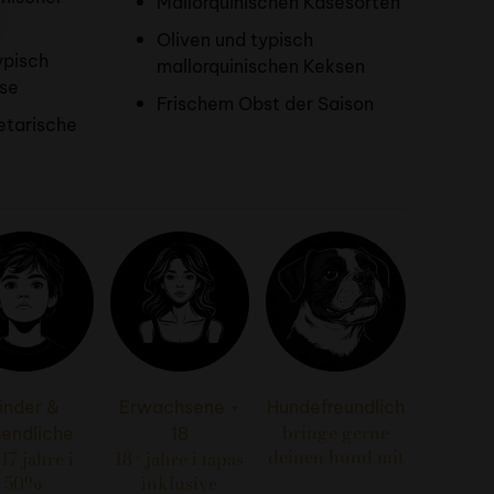
Mallorquinischen Käsesorten
Oliven und typisch
ypisch
mallorquinischen Keksen
kse
Frischem Obst der Saison
getarische
inder &
Erwachsene +
Hundefreundlich
bringe gerne
gendliche
18
deinen hund mit
 17 jahre i
18+ jahre i tapas
50%
inklusive