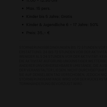
11:00 – 12:30 Uhr
Max. 15 pers.
Kinder bis 5 Jahre: Gratis
Kinder & Jugendliche 6 – 17 Jahre: 50%
Preis: 35,- €
STORNIERUNGSBEDINGUNGEN BIS 72 STUNDEN VOR DE
ERSTATTUNG. 24 BIS 72 STUNDEN VOR DER AKTIVITÄ
WENIGER ALS 24 STUNDEN VOR DER AKTIVITÄT: KEI
DIE AKTIVITÄT AUFGRUND UNGÜNSTIGER WETTERB
ANDERER UNVORHERSEHBARER UMSTÄNDE, DIE AUSS
ER VERANSTALTER LIEGEN, NICHT DURCHGEFÜHRT 
IE AUF DENSELBEN TAG VERSCHOBEN, JEDOCH NICHT 
TORNIERUNGSANFRAGE WIRD VOR DER RÜCKERSTATT
ERMINÄNDERUNG BEVORZUGT WIRD.