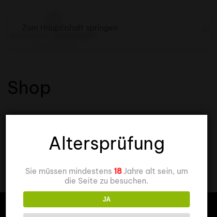
Zum Hauptinhalt springen
Shop
Altersprüfung
Sie müssen mindestens
18
Jahre alt sein, um
die Seite zu besuchen.
JA