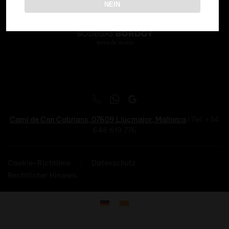
NEIN
Camí de Can Cabrians, 07609
Llucmajor, Mallorca
I Tel: +34
646 619 776
Cookie-Richtlinie
Datenschutz
Rechtlicher Hinweis